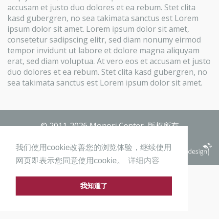
accusam et justo duo dolores et ea rebum. Stet clita
kasd gubergren, no sea takimata sanctus est Lorem
ipsum dolor sit amet. Lorem ipsum dolor sit amet,
consetetur sadipscing elitr, sed diam nonumy eirmod
tempor invidunt ut labore et dolore magna aliquyam
erat, sed diam voluptua. At vero eos et accusam et justo
duo dolores et ea rebum. Stet clita kasd gubergren, no
sea takimata sanctus est Lorem ipsum dolor sit amet.
© 2011-2026 Monori Center, 版权所有
隐私政策
版本说明
我们使用cookie改善您的浏览体验，继续使用
网页即表示您同意使用cookie。
详细内容
我知道了