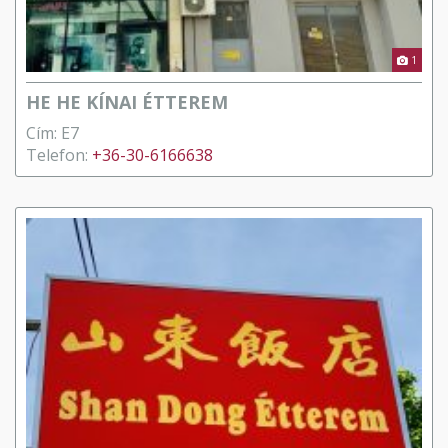
1
HE HE KÍNAI ÉTTEREM
Cím: E7
Telefon:
+36-30-6166638