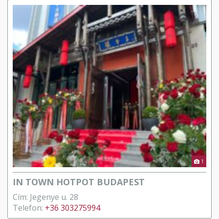
1
IN TOWN HOTPOT BUDAPEST
Cím: Jegenye u. 28
Telefon:
+36 303275994