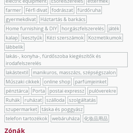
electric equipment
Esőfelszerelés
éttermek
farmer
Férfi divat
fodrászat
fürdőruha
gyermekdivat
Háztartás & barkács
Home furnishing & DIY
horgászfelszerelés
játék
kalap
kesztyűk
Kézi szerszámok
Kozmetikumok
lábbelik
lakás-, konyha-, fürdőszoba kiegészítők és
irodafelszerelés
lakástextil
manikuros, masszázs, szépségszalon
Műszaki cikkek
online shop
parfümjeinket
pénztárca
Porta
postai expressz
pulóverekre
Ruhák
ruházat
szálloda
szolgáltatás
szupermarket
táska és poggyász
telefon tartozékok
webáruháza
化妆品用品
Zónák