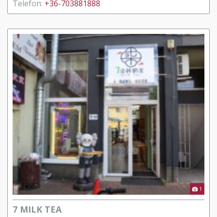
Telefon:
+36-703881888
1
7 MILK TEA