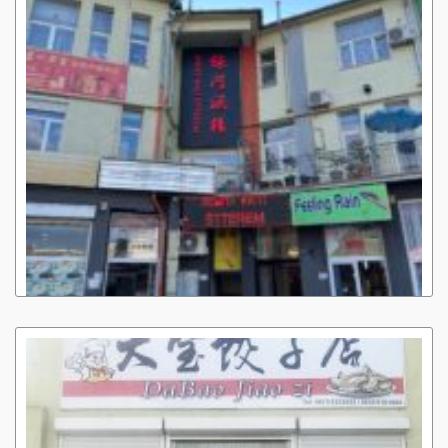
1
MILKY WAY KÍNAI ÉTTEREM
Cím: Y26
Telefon:
+36-30-2825032