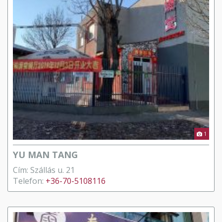
1
YU MAN TANG
Cím: Szállás u. 21
Telefon:
+36-70-5108116