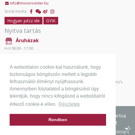
info@monoricenter.hu
Social media:
Hogyan jutsz ide
GYIK
Nyitva tartás
Áruházak
H-V 08:00 - 17:00
Éttermek
H-V 10:00 - 21:00
A weboldalon cookie-kat használunk, hogy
Ünnepi nyitva tartás
biztonságos böngészés mellett a legjobb
felhasználói élményt nyújthassunk.
The wholesale showrooms and supermarkets close during Hungary’s
national holidays. The Chinese restaurants open as usual.
Amennyiben folytatatod a böngészést úgy
tekintjük, hogy nincs kifogásod a weboldalról
érkező cookie-k ellen.
Részletek
© 2011-2026 Monori Center, Minden jog fenntartva
Rendben
ADATVÉDELMI IRÁNYELVEK
IMPRESSZUM