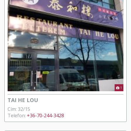
1
TAI HE LOU
Cím: 32/15
Telefon:
+36-70-244-3428