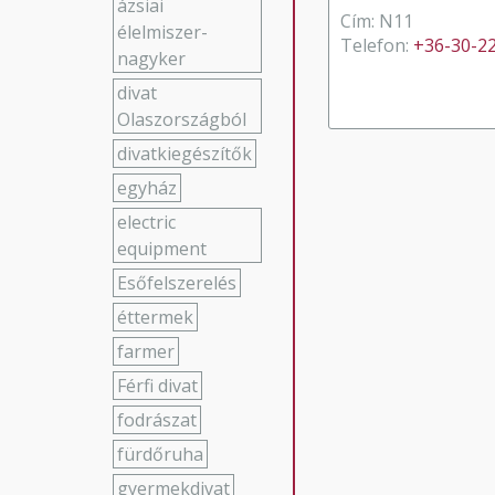
ázsiai
Cím: N11
élelmiszer-
Telefon:
+36-30-2
nagyker
divat
Olaszországból
divatkiegészítők
egyház
electric
equipment
Esőfelszerelés
éttermek
farmer
Férfi divat
fodrászat
fürdőruha
gyermekdivat