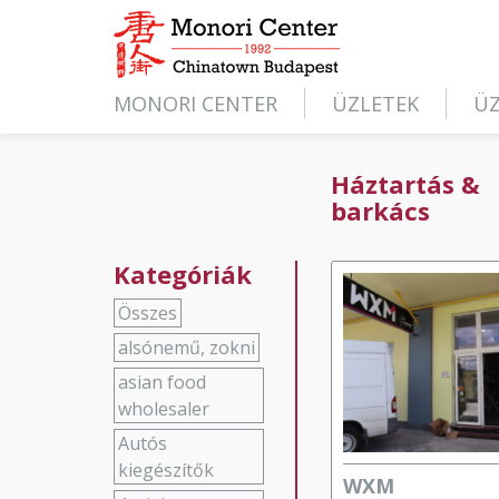
MONORI CENTER
ÜZLETEK
ÜZ
Háztartás &
barkács
Kategóriák
Összes
alsónemű, zokni
asian food
wholesaler
Autós
kiegészítők
WXM