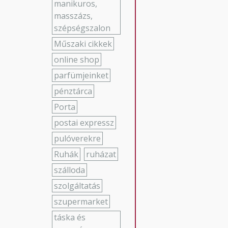
manikuros,
masszázs,
szépségszalon
Műszaki cikkek
online shop
parfümjeinket
pénztárca
Porta
postai expressz
pulóverekre
Ruhák
ruházat
szálloda
szolgáltatás
szupermarket
táska és