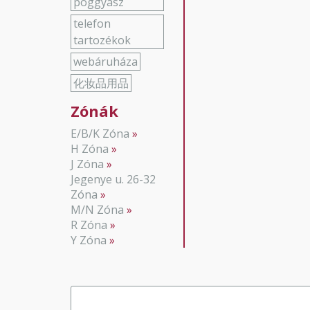
poggyász
telefon
tartozékok
webáruháza
化妆品用品
Zónák
E/B/K Zóna
H Zóna
J Zóna
Jegenye u. 26-32
Zóna
M/N Zóna
R Zóna
Y Zóna