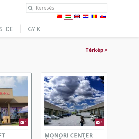
S IDE
GYIK
Térkép
1
4
FT
MONORI CENTER