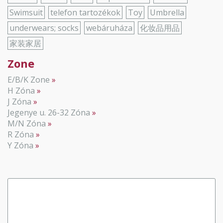
Swimsuit
telefon tartozékok
Toy
Umbrella
underwears; socks
webáruháza
化妆品用品
家装家居
Zone
E/B/K Zone
H Zóna
J Zóna
Jegenye u. 26-32 Zóna
M/N Zóna
R Zóna
Y Zóna