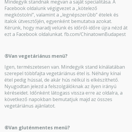
Mindegyik standnak megvan a saját specialitása. A
Facebook oldalunk végigvezet a „kötelező
megkóstolni”, valamint a „legnépszerűbb” ételek és
italok útvesztőjén, egyenként bemutatva azokat.
Kérünk, hogy maradj velünk és időről-időre újra nézd át
ezt a Facebook oldalunkat. fb.com/ChinatownBudapest
⑤Van vegetáriánus menü?
Igen, természetesen van. Mindegyik stand kínálatában
szerepel többfajta vegetáriánus étel is. Néhány kínai
étel pedig hússal, de akár hús nélkül is elkészíthető.
Nyugodtan jelezd a felszolgálóknak az ilyen irányú
kéréseidet. Időnként látogass vissza erre az oldalra, a
következő napokban bemutatjuk majd az összes
vegetáriánus ajánlatot.
⑥Van gluténmentes menü?