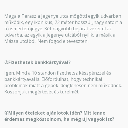
Maga a Terasz a Jegenye utca mögötti egyik udvarban
működik, egy ikonikus, 72 méter hosszú „nagy sátor” a
fő ismertetőjegye. Két nagyobb bejárat vezet el az
udvarba, az egyik a Jegenye utcából nyílik, a másik a
Mázsa utcából. Nem fogod eltéveszteni.
③Fizethetek bankkártyával?
Igen. Mind a 10 standon fizethetsz készpénzzel és
bankkártyával is. Előfordulhat, hogy technikai
problémák miatt a gépek ideiglenesen nem működnek.
Köszönjük megértését és türelmét.
④Milyen ételeket ajánlotok idén? Mit lenne
érdemes megkóstolnom, ha még új vagyok itt?