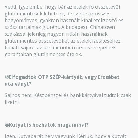
Vedd figyelembe, hogy bár az ételek fő összetevői
gluténmentesek lehetnek, de szinte az összes
hagyományos, gyakran használt kínai ételízesítő és
szósz tartalmaz glutént. A budapesti Chinatown
szakácsai jelenleg nagyon ritkán használnak
gluténmentes összetevőket az ételek ízesítéséhez.
Emiatt sajnos az idei menüben nem szerepelnek
garantáltan gluténmentes ételek.
⑦Elfogadtok OTP SZÉP-kártyát, vagy Erzsébet
utalványt?
Sajnos nem. Készpénzzel és bankkártyával tudtok csak
fizetni.
⑧Kutyát is hozhatok magammal?
Igen. Kutyabarát hely vagyunk. Kérjük, hogy a kutyát