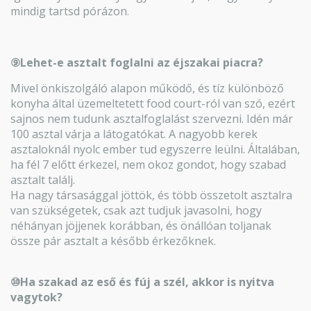
mindig tartsd pórázon.
⑨Lehet-e asztalt foglalni az éjszakai piacra?
Mivel önkiszolgáló alapon működő, és tíz különböző
konyha által üzemeltetett food court-ról van szó, ezért
sajnos nem tudunk asztalfoglalást szervezni. Idén már
100 asztal várja a látogatókat. A nagyobb kerek
asztaloknál nyolc ember tud egyszerre leülni. Általában,
ha fél 7 előtt érkezel, nem okoz gondot, hogy szabad
asztalt találj.
Ha nagy társasággal jöttök, és több összetolt asztalra
van szükségetek, csak azt tudjuk javasolni, hogy
néhányan jöjjenek korábban, és önállóan toljanak
össze pár asztalt a később érkezőknek.
⑩Ha szakad az eső és fúj a szél, akkor is nyitva
vagytok?