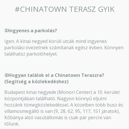
#CHINATOWN TERASZ GYIK
①Ingyenes a parkolás?
Igen. A kínai negyed körüli utcák mind ingyenes
parkolási övezetnek számítanak egész évben. Könnyen
találhatsz parkolóhelyet.
②Hogyan találok el a Chinatown Teraszra?
(Segítség a közlekedéshez)
Budapest kínai negyede (Monori Center) a 10. kerület
központjában található. Nagyon könnyű eljutni
hozzánk tömegközlekedéssel. A közelben több busz és
villamosmegálló is van (9, 28, 62, 95, 117, 151 járatok),
Kőbánya alsó vasútállomás is csak pár percre van
tőlünk.