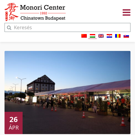
26
ÁPR