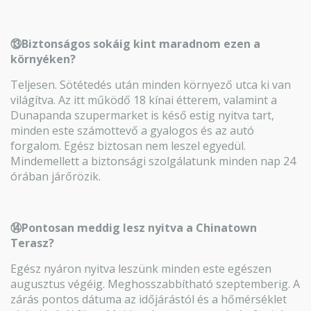
⑬Biztonságos sokáig kint maradnom ezen a
környéken?
Teljesen. Sötétedés után minden környező utca ki van
világítva. Az itt működő 18 kínai étterem, valamint a
Dunapanda szupermarket is késő estig nyitva tart,
minden este számottevő a gyalogos és az autó
forgalom. Egész biztosan nem leszel egyedül.
Mindemellett a biztonsági szolgálatunk minden nap 24
órában járőrözik.
⑭Pontosan meddig lesz nyitva a Chinatown
Terasz?
Egész nyáron nyitva leszünk minden este egészen
augusztus végéig. Meghosszabbítható szeptemberig. A
zárás pontos dátuma az időjárástól és a hőmérséklet