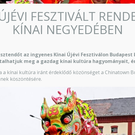
 ÚJÉVI FESZTIVÁLT REN
KÍNAI NEGYEDÉBEN
esztendőt az ingyenes Kínai Újévi Fesztiválon Budapest
alhatjuk meg a gazdag kínai kultúra hagyományait, ért
a a kínai kultúra iránt érdeklődő közönséget a Chinatown Bu
ének köszöntésére.