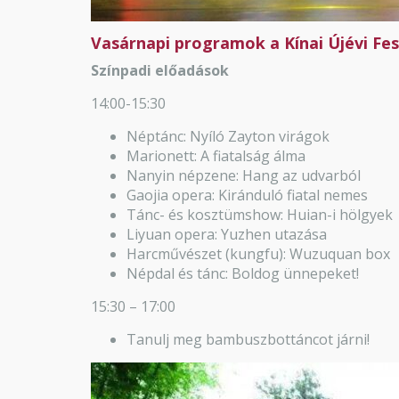
Vasárnapi programok a Kínai Újévi Fes
Színpadi előadások
14:00-15:30
Néptánc: Nyíló Zayton virágok
Marionett: A fiatalság álma
Nanyin népzene: Hang az udvarból
Gaojia opera: Kiránduló fiatal nemes
Tánc- és kosztümshow: Huian-i hölgyek
Liyuan opera: Yuzhen utazása
Harcművészet (kungfu): Wuzuquan box
Népdal és tánc: Boldog ünnepeket!
15:30 – 17:00
Tanulj meg bambuszbottáncot járni!