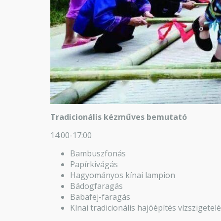
Tradicionális kézműves bemutató
14:00-17:00
Bambuszfonás
Papírkivágás
Hagyományos kínai lampion
Bádogfaragás
Babafej-faragás
Kínai tradicionális hajóépítés vízszigetel