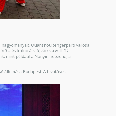
 és hagyományait. Quanzhou tengerparti városa
ötője és kulturális fővárosa volt. 22
zik, mint például a Nanyin népzene, a
ső állomása Budapest. A hivatásos