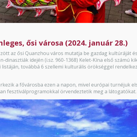
ges, ősi városa (2024. január 28.)
között az ősi Quanzhou város mutatja be gazdag kultúráját
dinasztiák idején (i.sz. 960-1368) Kelet-Kína első számú kik
listáján, továbbá 6 szellemi kulturális örökséggel rendelke
kezik a fővárosba ezen a napon, mivel európai turnéjuk el
n fesztiválprogramokkal örvendeztetik meg a látogatókat.