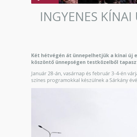
INGYENES KÍNAI
Két hétvégén át ünnepelhetjük a kínai új 
köszöntő ünnepségen testközelből tapaszt
Január 28-án, vasárnap és február 3-4-én várj
színes programokkal készülnek a Sárkány év