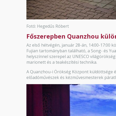
Fotó: Hegedűs Róbert
Főszerepben Quanzhou különle
Az első hétvégén, január 28-án, 14:00-17:00 
Fujian tartományban található, a Song- és Yuan-
helyszínnel szerepel az UNESCO világörökségi 
marionett és a teakészítési technika.
A Quanzhou-i Örökség Központ küldöttsége ér
előadóművészek és kézművesmesterek páratla