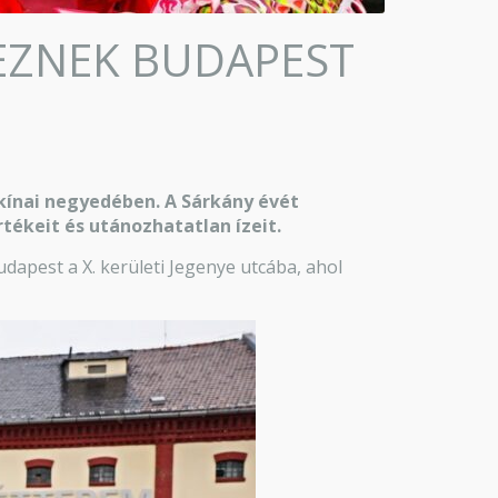
DEZNEK BUDAPEST
 kínai negyedében. A Sárkány évét
ékeit és utánozhatatlan ízeit.
dapest a X. kerületi Jegenye utcába, ahol