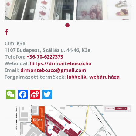
Cím: K3a
1107 Budapest, Szállás u. 44-46, K3a
Telefon:
+36-70-6227373
Weboldal:
https://drmontebosco.hu
Email:
drmontebosco@gmail.com
Forgalmazott termékek:
lábbelik
,
webáruháza
WeChat
Facebook
Sina
Twitter
Weibo