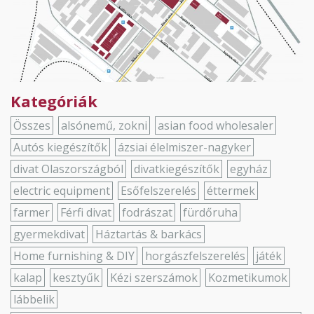
Kategóriák
Összes
alsónemű, zokni
asian food wholesaler
Autós kiegészítők
ázsiai élelmiszer-nagyker
divat Olaszországból
divatkiegészítők
egyház
electric equipment
Esőfelszerelés
éttermek
farmer
Férfi divat
fodrászat
fürdőruha
gyermekdivat
Háztartás & barkács
Home furnishing & DIY
horgászfelszerelés
játék
kalap
kesztyűk
Kézi szerszámok
Kozmetikumok
lábbelik