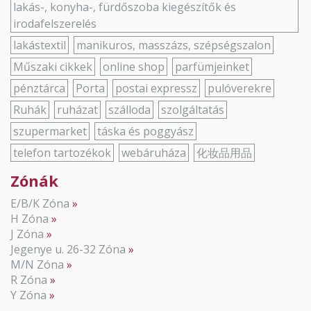
lakás-, konyha-, fürdőszoba kiegészítők és
irodafelszerelés
lakástextil
manikuros, masszázs, szépségszalon
Műszaki cikkek
online shop
parfümjeinket
pénztárca
Porta
postai expressz
pulóverekre
Ruhák
ruházat
szálloda
szolgáltatás
szupermarket
táska és poggyász
telefon tartozékok
webáruháza
化妆品用品
Zónák
E/B/K Zóna
H Zóna
J Zóna
Jegenye u. 26-32 Zóna
M/N Zóna
R Zóna
Y Zóna