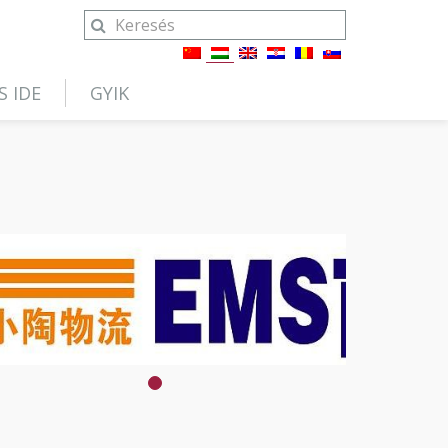
S IDE
GYIK