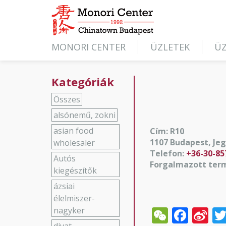
MONORI CENTER
ÜZLETEK
ÜZ
Kategóriák
Összes
alsónemű, zokni
asian food
Cím: R10
1107 Budapest, Jeg
wholesaler
Telefon:
+36-30-85
Autós
Forgalmazott ter
kiegészítők
ázsiai
élelmiszer-
WeCha
Face
Si
nagyker