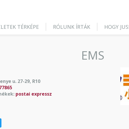
LETEK TÉRKÉPE
RÓLUNK ÍRTÁK
HOGY JUS
EMS
enye u. 27-29, R10
77865
mékek:
postai expressz
t
book
na
Twitter