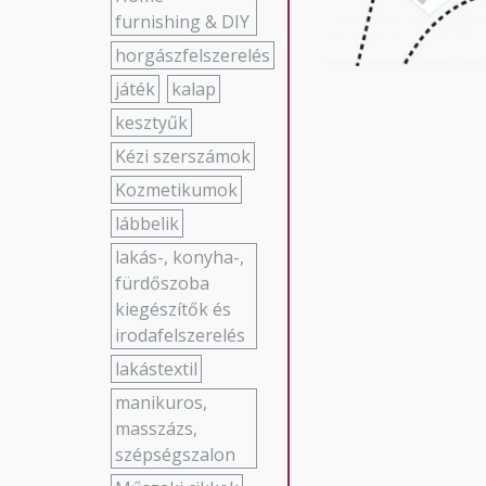
furnishing & DIY
horgászfelszerelés
játék
kalap
kesztyűk
Kézi szerszámok
Kozmetikumok
lábbelik
lakás-, konyha-,
fürdőszoba
kiegészítők és
irodafelszerelés
lakástextil
manikuros,
masszázs,
szépségszalon