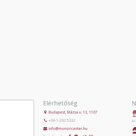
Elérhetőség
N
Budapest, Mázsa u. 13, 1107
+36-1-262 5332
H-
info@monoricenter.hu