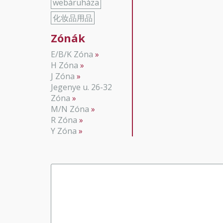
webáruháza
化妆品用品
Zónák
E/B/K Zóna
H Zóna
J Zóna
Jegenye u. 26-32
Zóna
M/N Zóna
R Zóna
Y Zóna