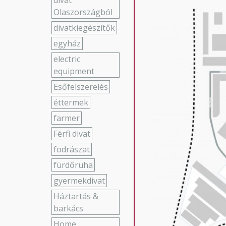
W
divat
Olaszországból
divatkiegészítők
egyház
electric
equipment
Esőfelszerelés
éttermek
farmer
Férfi divat
fodrászat
fürdőruha
gyermekdivat
Háztartás &
barkács
Home