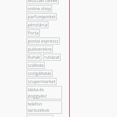
Műszaki cikkek
online shop
parfümjeinket
pénztárca
Porta
postai expressz
pulóverekre
Ruhák
ruházat
szálloda
szolgáltatás
szupermarket
táska és
poggyász
telefon
tartozékok