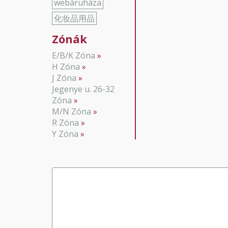
webáruháza
化妆品用品
Zónák
E/B/K Zóna
H Zóna
J Zóna
Jegenye u. 26-32
Zóna
M/N Zóna
R Zóna
Y Zóna