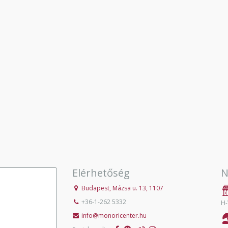
Elérhetőség
N
Budapest, Mázsa u. 13, 1107
+36-1-262 5332
H-
info@monoricenter.hu