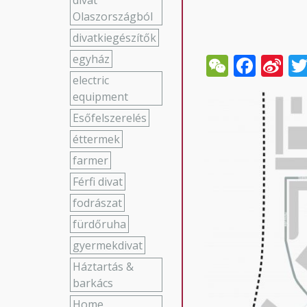
divat
Olaszországból
divatkiegészítők
WeCha
Face
Si
egyház
W
electric
equipment
Esőfelszerelés
éttermek
farmer
Férfi divat
fodrászat
fürdőruha
gyermekdivat
Háztartás &
barkács
Home