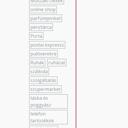
Műszaki cikkek
online shop
parfümjeinket
pénztárca
Porta
postai expressz
pulóverekre
Ruhák
ruházat
szálloda
szolgáltatás
szupermarket
táska és
poggyász
telefon
tartozékok