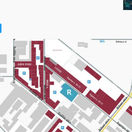
t
book
na
Twitter
eibo