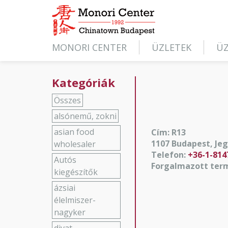
MONORI CENTER
ÜZLETEK
ÜZ
Kategóriák
Összes
alsónemű, zokni
asian food
Cím: R13
1107 Budapest, Jege
wholesaler
Telefon:
+36-1-814
Autós
Forgalmazott ter
kiegészítők
ázsiai
élelmiszer-
nagyker