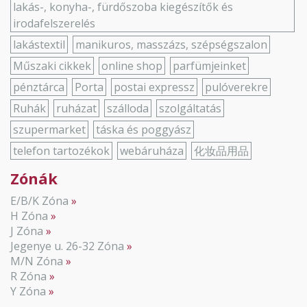
lakás-, konyha-, fürdőszoba kiegészítők és
irodafelszerelés
lakástextil
manikuros, masszázs, szépségszalon
Műszaki cikkek
online shop
parfümjeinket
pénztárca
Porta
postai expressz
pulóverekre
Ruhák
ruházat
szálloda
szolgáltatás
szupermarket
táska és poggyász
telefon tartozékok
webáruháza
化妆品用品
Zónák
E/B/K Zóna
H Zóna
J Zóna
Jegenye u. 26-32 Zóna
M/N Zóna
R Zóna
Y Zóna