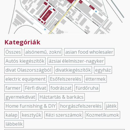
Kategóriák
Összes
alsónemű, zokni
asian food wholesaler
Autós kiegészítők
ázsiai élelmiszer-nagyker
divat Olaszországból
divatkiegészítők
egyház
electric equipment
Esőfelszerelés
éttermek
farmer
Férfi divat
fodrászat
fürdőruha
gyermekdivat
Háztartás & barkács
Home furnishing & DIY
horgászfelszerelés
játék
kalap
kesztyűk
Kézi szerszámok
Kozmetikumok
lábbelik