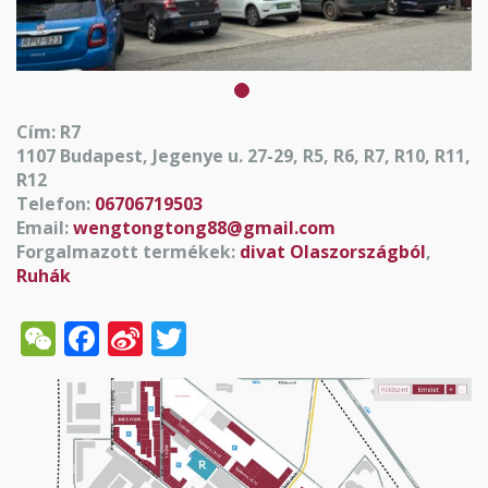
Cím: R7
1107 Budapest, Jegenye u. 27-29, R5, R6, R7, R10, R11,
R12
Telefon:
06706719503
Email:
wengtongtong88@gmail.com
Forgalmazott termékek:
divat Olaszországból
,
Ruhák
WeChat
Facebook
Sina
Twitter
Weibo