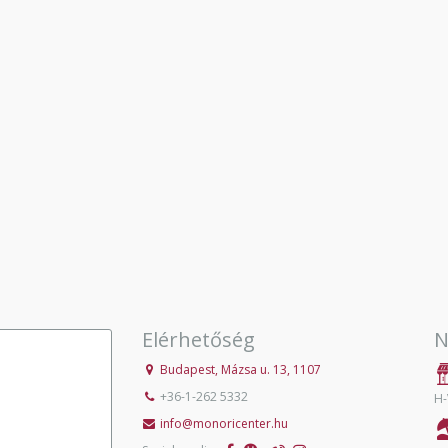
Elérhetőség
N
Budapest, Mázsa u. 13, 1107
+36-1-262 5332
H-
info@monoricenter.hu