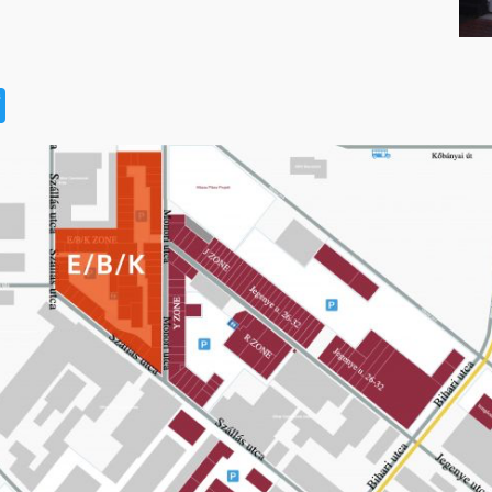
t
book
na
Twitter
eibo