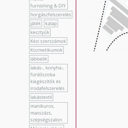
furnishing & DIY
horgászfelszerelés
játék
kalap
kesztyűk
Kézi szerszámok
Kozmetikumok
lábbelik
lakás-, konyha-,
fürdőszoba
kiegészítők és
irodafelszerelés
lakástextil
manikuros,
masszázs,
szépségszalon