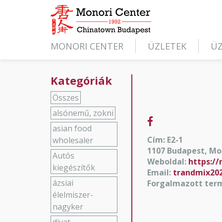
MONORI CENTER
ÜZLETEK
ÜZ
Kategóriák
Összes
alsónemű, zokni
asian food
Cím: E2-1
wholesaler
1107 Budapest, Mon
Autós
Weboldal:
https://
kiegészítők
Email:
trandmix20
ázsiai
Forgalmazott ter
élelmiszer-
nagyker