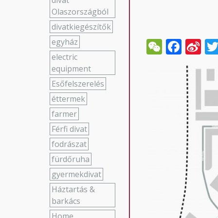
divat
Olaszországból
divatkiegészítők
WeCha
Face
Si
egyház
W
electric
equipment
Esőfelszerelés
éttermek
farmer
Férfi divat
fodrászat
fürdőruha
gyermekdivat
Háztartás &
barkács
Home