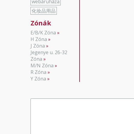
webáruháza
化妆品用品
Zónák
E/B/K Zóna
H Zóna
J Zóna
Jegenye u. 26-32
Zóna
M/N Zóna
R Zóna
Y Zóna