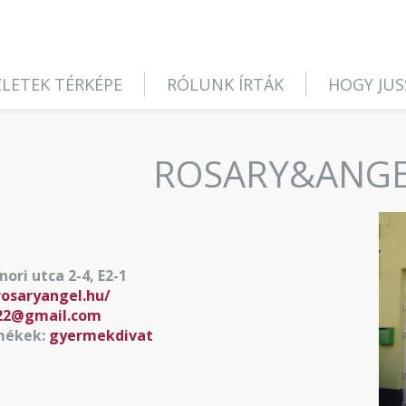
LETEK TÉRKÉPE
RÓLUNK ÍRTÁK
HOGY JUS
ROSARY&ANG
ori utca 2-4, E2-1
rosaryangel.hu/
22@gmail.com
mékek:
gyermekdivat