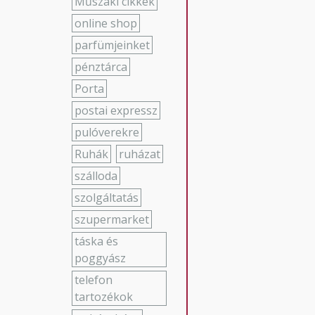
Műszaki cikkek
online shop
parfümjeinket
pénztárca
Porta
postai expressz
pulóverekre
Ruhák
ruházat
szálloda
szolgáltatás
szupermarket
táska és
poggyász
telefon
tartozékok