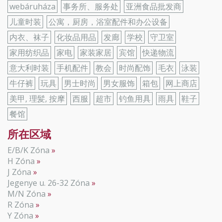
webáruháza
事务所、服务处
亚洲食品批发商
儿童时装
公寓，厨房，浴室配件和办公设备
内衣、袜子
化妆品用品
发廊
学校
守卫室
家用纺织品
家电
家装家居
宾馆
快递物流
意大利时装
手机配件
教会
时尚配饰
毛衣
泳装
牛仔裤
玩具
男士时尚
男女服饰
箱包
网上商店
美甲, 理髪, 按摩
西服
超市
钓鱼用具
雨具
鞋子
餐馆
所在区域
E/B/K Zóna
H Zóna
J Zóna
Jegenye u. 26-32 Zóna
M/N Zóna
R Zóna
Y Zóna