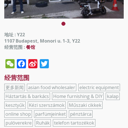
地址 : Y22
1107 Budapest, Monori u. 1-3, Y22
经营范围 :
餐馆
WeChat
Facebook
Sina
Twitter
Weibo
经营范围
更多新闻
asian food wholesaler
electric equipment
Háztartás & barkács
Home furnishing & DIY
kalap
kesztyűk
Kézi szerszámok
Műszaki cikkek
online shop
parfümjeinket
pénztárca
pulóverekre
Ruhák
telefon tartozékok