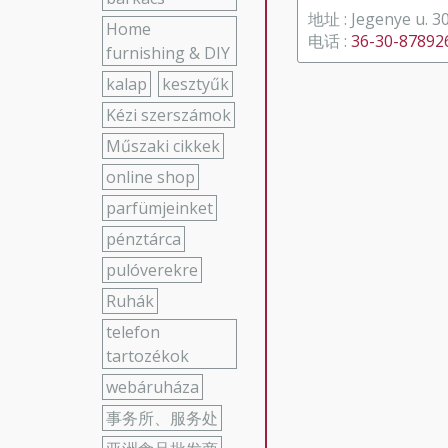
地址 : Jegenye u. 3
Home
电话 :
36-30-87892
furnishing & DIY
kalap
kesztyűk
Kézi szerszámok
Műszaki cikkek
online shop
parfümjeinket
pénztárca
pulóverekre
Ruhák
telefon
tartozékok
webáruháza
事务所、服务处