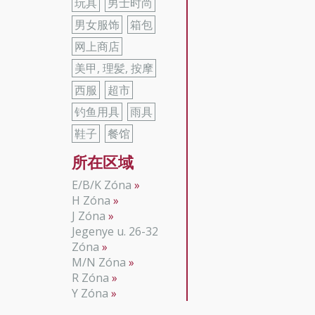
玩具
男士时尚
男女服饰
箱包
网上商店
美甲, 理髪, 按摩
西服
超市
钓鱼用具
雨具
鞋子
餐馆
所在区域
E/B/K Zóna
H Zóna
J Zóna
Jegenye u. 26-32
Zóna
M/N Zóna
R Zóna
Y Zóna