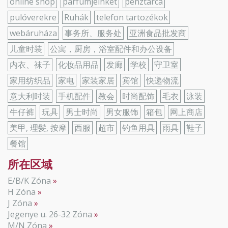
online shop
parfümjeinket
pénztárca
pulóverekre
Ruhák
telefon tartozékok
webáruháza
事务所、服务处
亚洲食品批发商
儿童时装
公寓，厨房，浴室配件和办公设备
内衣、袜子
化妆品用品
发廊
学校
守卫室
家用纺织品
家电
家装家居
宾馆
快递物流
意大利时装
手机配件
教会
时尚配饰
毛衣
泳装
牛仔裤
玩具
男士时尚
男女服饰
箱包
网上商店
美甲, 理髪, 按摩
西服
超市
钓鱼用具
雨具
鞋子
餐馆
所在区域
E/B/K Zóna
H Zóna
J Zóna
Jegenye u. 26-32 Zóna
M/N Zóna