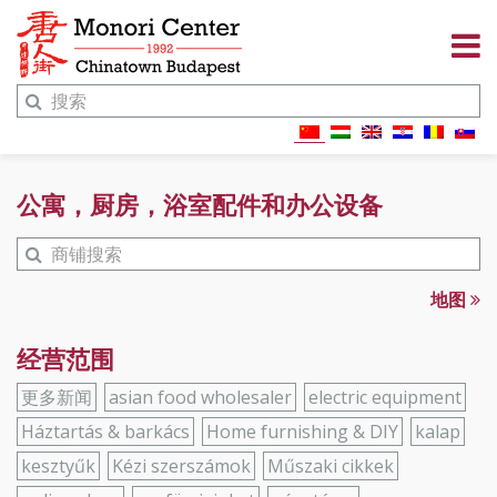
公寓，厨房，浴室配件和办公设备
地图
经营范围
更多新闻
asian food wholesaler
electric equipment
Háztartás & barkács
Home furnishing & DIY
kalap
kesztyűk
Kézi szerszámok
Műszaki cikkek