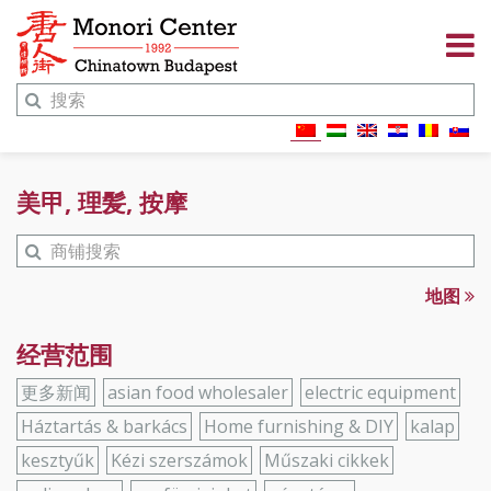
美甲, 理髪, 按摩
地图
经营范围
更多新闻
asian food wholesaler
electric equipment
Háztartás & barkács
Home furnishing & DIY
kalap
kesztyűk
Kézi szerszámok
Műszaki cikkek