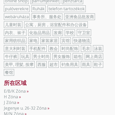
online shop
parfümjeinket
pénztárca
pulóverekre
Ruhák
telefon tartozékok
webáruháza
事务所、服务处
亚洲食品批发商
儿童时装
公寓，厨房，浴室配件和办公设备
内衣、袜子
化妆品用品
发廊
学校
守卫室
家用纺织品
家电
家装家居
宾馆
快递物流
意大利时装
手机配件
教会
时尚配饰
毛衣
泳装
牛仔裤
玩具
男士时尚
男女服饰
箱包
网上商店
美甲, 理髪, 按摩
西服
超市
钓鱼用具
雨具
鞋子
餐馆
所在区域
E/B/K Zóna
H Zóna
J Zóna
Jegenye u. 26-32 Zóna
M/N Zóna