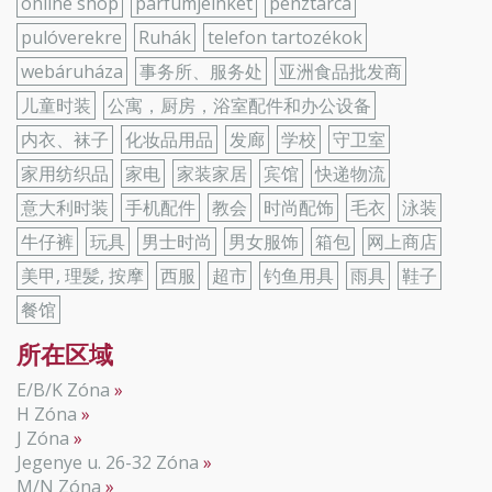
online shop
parfümjeinket
pénztárca
pulóverekre
Ruhák
telefon tartozékok
webáruháza
事务所、服务处
亚洲食品批发商
儿童时装
公寓，厨房，浴室配件和办公设备
内衣、袜子
化妆品用品
发廊
学校
守卫室
家用纺织品
家电
家装家居
宾馆
快递物流
意大利时装
手机配件
教会
时尚配饰
毛衣
泳装
牛仔裤
玩具
男士时尚
男女服饰
箱包
网上商店
美甲, 理髪, 按摩
西服
超市
钓鱼用具
雨具
鞋子
餐馆
所在区域
E/B/K Zóna
H Zóna
J Zóna
Jegenye u. 26-32 Zóna
M/N Zóna