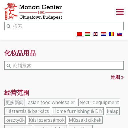
化妆品用品
地图
经营范围
更多新闻
asian food wholesaler
electric equipment
Háztartás & barkács
Home furnishing & DIY
kalap
kesztyűk
Kézi szerszámok
Műszaki cikkek