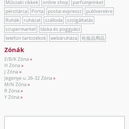
Műszaki cikkek
online shop
parfümjeinket
pénztárca
Porta
postai expressz
pulóverekre
Ruhák
ruházat
szálloda
szolgáltatás
szupermarket
táska és poggyász
telefon tartozékok
webáruháza
化妆品用品
Zónák
E/B/K Zóna
H Zóna
J Zóna
Jegenye u. 26-32 Zóna
M/N Zóna
R Zóna
Y Zóna