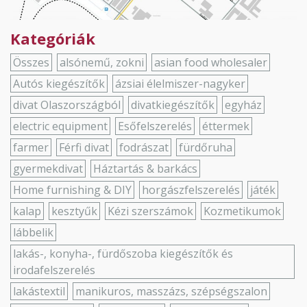
Kategóriák
Összes
alsónemű, zokni
asian food wholesaler
Autós kiegészítők
ázsiai élelmiszer-nagyker
divat Olaszországból
divatkiegészítők
egyház
electric equipment
Esőfelszerelés
éttermek
farmer
Férfi divat
fodrászat
fürdőruha
gyermekdivat
Háztartás & barkács
Home furnishing & DIY
horgászfelszerelés
játék
kalap
kesztyűk
Kézi szerszámok
Kozmetikumok
lábbelik
lakás-, konyha-, fürdőszoba kiegészítők és
irodafelszerelés
lakástextil
manikuros, masszázs, szépségszalon