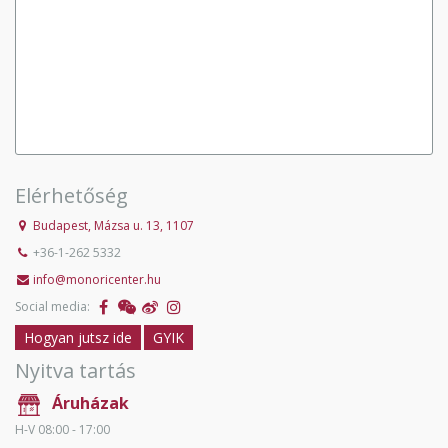
Elérhetőség
Budapest, Mázsa u. 13, 1107
+36-1-262 5332
info@monoricenter.hu
Social media:
Hogyan jutsz ide
GYIK
Nyitva tartás
Áruházak
H-V 08:00 - 17:00