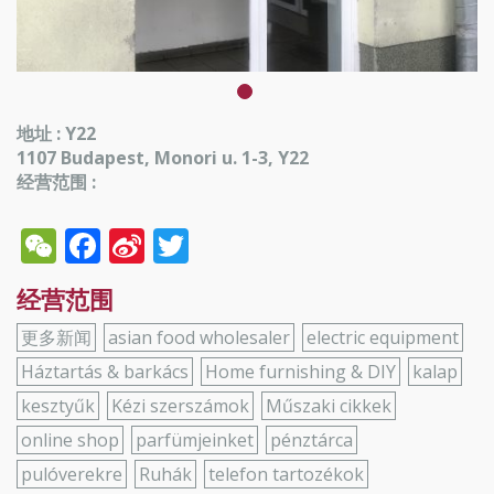
地址 : Y22
1107 Budapest, Monori u. 1-3, Y22
经营范围 :
WeChat
Facebook
Sina
Twitter
Weibo
经营范围
更多新闻
asian food wholesaler
electric equipment
Háztartás & barkács
Home furnishing & DIY
kalap
kesztyűk
Kézi szerszámok
Műszaki cikkek
online shop
parfümjeinket
pénztárca
pulóverekre
Ruhák
telefon tartozékok