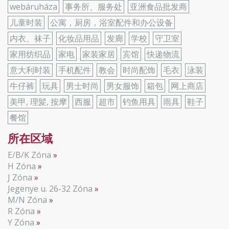
webáruháza
事务所、服务处
亚洲食品批发商
儿童时装
公寓，厨房，浴室配件和办公设备
内衣、袜子
化妆品用品
发廊
学校
守卫室
家用纺织品
家电
家装家居
宾馆
快递物流
意大利时装
手机配件
教会
时尚配饰
毛衣
泳装
牛仔裤
玩具
男士时尚
男女服饰
箱包
网上商店
美甲, 理髪, 按摩
西服
超市
钓鱼用具
雨具
鞋子
餐馆
所在区域
E/B/K Zóna
H Zóna
J Zóna
Jegenye u. 26-32 Zóna
M/N Zóna
R Zóna
Y Zóna