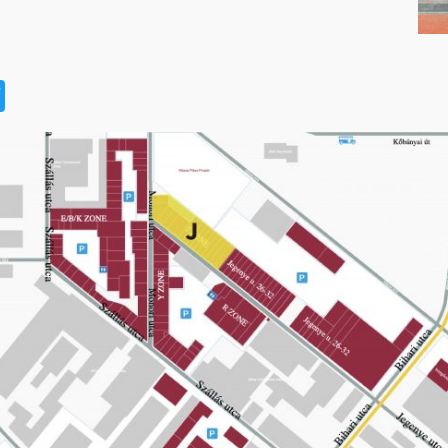
t
book
na
Twitter
eibo