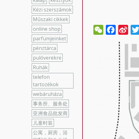
kalap
kesztyűk
Kézi szerszámok
Műszaki cikkek
WeCha
Face
Si
online shop
W
parfümjeinket
pénztárca
pulóverekre
Ruhák
telefon
tartozékok
webáruháza
事务所、服务处
亚洲食品批发商
儿童时装
公寓，厨房，浴