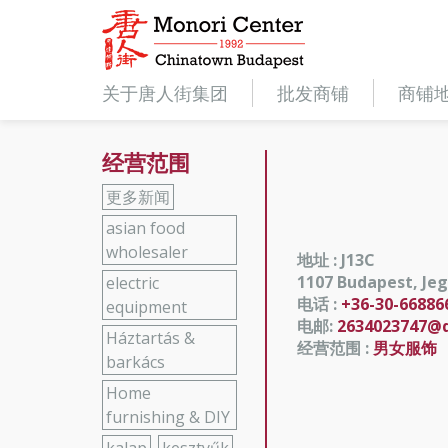
关于唐人街集团
批发商铺
商铺
经营范围
更多新闻
asian food
wholesaler
地址 : J13C
1107 Budapest, Jeg
electric
电话 :
+36-30-66886
equipment
电邮:
2634023747@
Háztartás &
经营范围 :
男女服饰
barkács
Home
furnishing & DIY