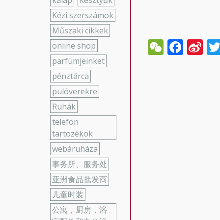
kalap
kesztyűk
Kézi szerszámok
Műszaki cikkek
WeCha
Face
Si
online shop
W
parfümjeinket
pénztárca
pulóverekre
Ruhák
telefon
tartozékok
webáruháza
事务所、服务处
亚洲食品批发商
儿童时装
公寓，厨房，浴