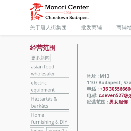
关于唐人街集团
批发商铺
商铺
经营范围
更多新闻
asian food
wholesaler
地址 : M13
1107 Budapest, Szá
electric
电话 :
+36 30556666
equipment
电邮:
c.seven527@
Háztartás &
经营范围 :
男女服饰
barkács
Home
furnishing & DIY