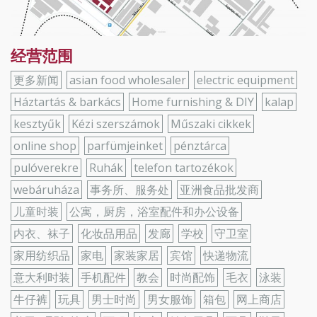
经营范围
更多新闻
asian food wholesaler
electric equipment
Háztartás & barkács
Home furnishing & DIY
kalap
kesztyűk
Kézi szerszámok
Műszaki cikkek
online shop
parfümjeinket
pénztárca
pulóverekre
Ruhák
telefon tartozékok
webáruháza
事务所、服务处
亚洲食品批发商
儿童时装
公寓，厨房，浴室配件和办公设备
内衣、袜子
化妆品用品
发廊
学校
守卫室
家用纺织品
家电
家装家居
宾馆
快递物流
意大利时装
手机配件
教会
时尚配饰
毛衣
泳装
牛仔裤
玩具
男士时尚
男女服饰
箱包
网上商店