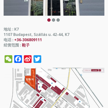
地址 : K7
1107 Budapest, Szállás u. 42-44, K7
电话 :
+36-306809111
经营范围 :
鞋子
WeChat
Facebook
Sina
Twitter
Weibo