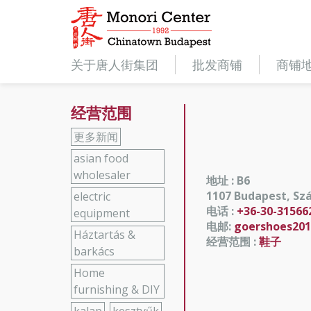
关于唐人街集团
批发商铺
商铺
经营范围
更多新闻
asian food
wholesaler
地址 : B6
1107 Budapest, Szál
electric
电话 :
+36-30-31566
equipment
电邮:
goershoes20
Háztartás &
经营范围 :
鞋子
barkács
Home
furnishing & DIY