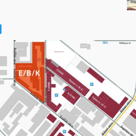
t
book
na
Twitter
eibo