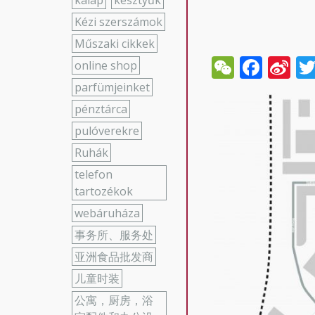
kalap
kesztyűk
Kézi szerszámok
Műszaki cikkek
WeCha
Face
Si
online shop
W
parfümjeinket
pénztárca
pulóverekre
Ruhák
telefon
tartozékok
webáruháza
事务所、服务处
亚洲食品批发商
儿童时装
公寓，厨房，浴