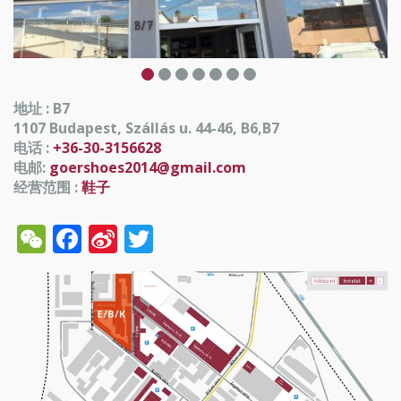
地址 : B7
1107 Budapest, Szállás u. 44-46, B6,B7
电话 :
+36-30-3156628
电邮:
goershoes2014@gmail.com
经营范围 :
鞋子
WeChat
Facebook
Sina
Twitter
Weibo