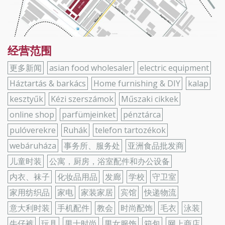
经营范围
更多新闻
asian food wholesaler
electric equipment
Háztartás & barkács
Home furnishing & DIY
kalap
kesztyűk
Kézi szerszámok
Műszaki cikkek
online shop
parfümjeinket
pénztárca
pulóverekre
Ruhák
telefon tartozékok
webáruháza
事务所、服务处
亚洲食品批发商
儿童时装
公寓，厨房，浴室配件和办公设备
内衣、袜子
化妆品用品
发廊
学校
守卫室
家用纺织品
家电
家装家居
宾馆
快递物流
意大利时装
手机配件
教会
时尚配饰
毛衣
泳装
牛仔裤
玩具
男士时尚
男女服饰
箱包
网上商店