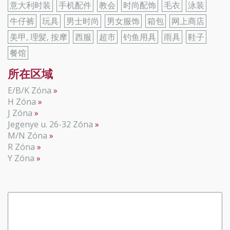
意大利时装
手机配件
教会
时尚配饰
毛衣
泳装
牛仔裤
玩具
男士时尚
男女服饰
箱包
网上商店
美甲, 理髪, 按摩
西服
超市
钓鱼用具
雨具
鞋子
餐馆
所在区域
E/B/K Zóna
H Zóna
J Zóna
Jegenye u. 26-32 Zóna
M/N Zóna
R Zóna
Y Zóna