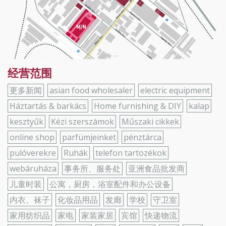
经营范围
更多新闻
asian food wholesaler
electric equipment
Háztartás & barkács
Home furnishing & DIY
kalap
kesztyűk
Kézi szerszámok
Műszaki cikkek
online shop
parfümjeinket
pénztárca
pulóverekre
Ruhák
telefon tartozékok
webáruháza
事务所、服务处
亚洲食品批发商
儿童时装
公寓，厨房，浴室配件和办公设备
内衣、袜子
化妆品用品
发廊
学校
守卫室
家用纺织品
家电
家装家居
宾馆
快递物流