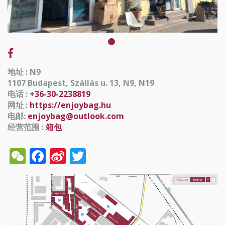
地址 : N9
1107 Budapest, Szállás u. 13, N9, N19
电话 :
+36-30-2238819
网址 :
https://enjoybag.hu
电邮:
enjoybag@outlook.com
经营范围 :
箱包
WeChat
Facebook
Sina
Twitter
Weibo