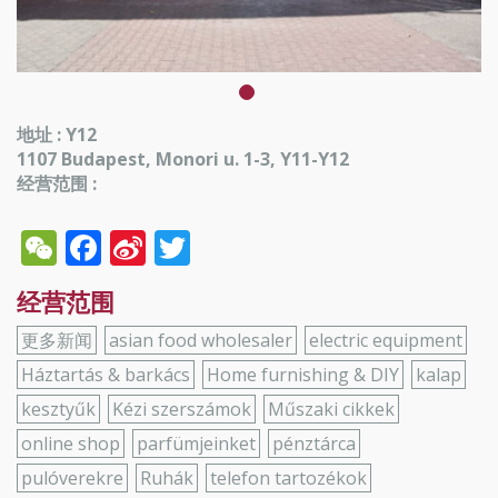
地址 : Y12
1107 Budapest, Monori u. 1-3, Y11-Y12
经营范围 :
WeChat
Facebook
Sina
Twitter
Weibo
经营范围
更多新闻
asian food wholesaler
electric equipment
Háztartás & barkács
Home furnishing & DIY
kalap
kesztyűk
Kézi szerszámok
Műszaki cikkek
online shop
parfümjeinket
pénztárca
pulóverekre
Ruhák
telefon tartozékok