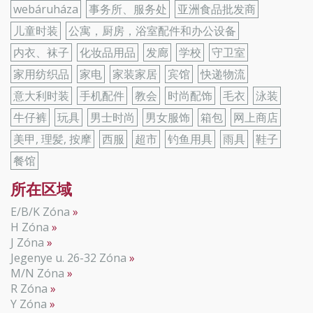
webáruháza
事务所、服务处
亚洲食品批发商
儿童时装
公寓，厨房，浴室配件和办公设备
内衣、袜子
化妆品用品
发廊
学校
守卫室
家用纺织品
家电
家装家居
宾馆
快递物流
意大利时装
手机配件
教会
时尚配饰
毛衣
泳装
牛仔裤
玩具
男士时尚
男女服饰
箱包
网上商店
美甲, 理髪, 按摩
西服
超市
钓鱼用具
雨具
鞋子
餐馆
所在区域
E/B/K Zóna
H Zóna
J Zóna
Jegenye u. 26-32 Zóna
M/N Zóna
R Zóna
Y Zóna