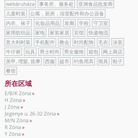
webáruháza
事务所、服务处
亚洲食品批发商
儿童时装
公寓，厨房，浴室配件和办公设备
内衣、袜子
化妆品用品
发廊
学校
守卫室
家用纺织品
家电
家装家居
宾馆
快递物流
意大利时装
手机配件
教会
时尚配饰
毛衣
泳装
牛仔裤
玩具
男士时尚
男女服饰
箱包
网上商店
美甲, 理髪, 按摩
西服
超市
钓鱼用具
雨具
鞋子
餐馆
所在区域
E/B/K Zóna
H Zóna
J Zóna
Jegenye u. 26-32 Zóna
M/N Zóna
R Zóna
Y Zóna