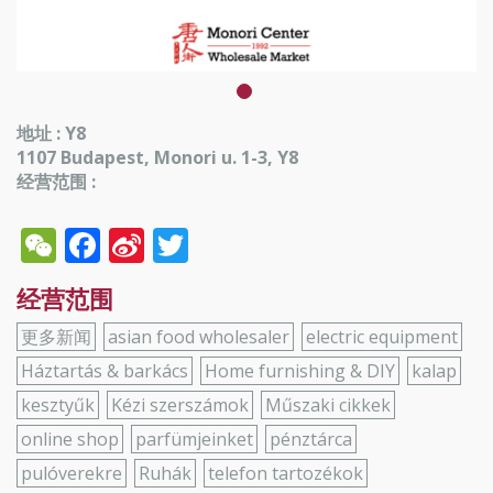
地址 : Y8
1107 Budapest, Monori u. 1-3, Y8
经营范围 :
WeChat
Facebook
Sina
Twitter
Weibo
经营范围
更多新闻
asian food wholesaler
electric equipment
Háztartás & barkács
Home furnishing & DIY
kalap
kesztyűk
Kézi szerszámok
Műszaki cikkek
online shop
parfümjeinket
pénztárca
pulóverekre
Ruhák
telefon tartozékok