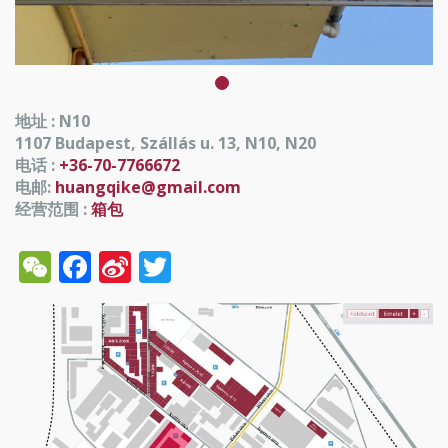
地址 : N10
1107 Budapest, Szállás u. 13, N10, N20
电话 :
+36-70-7766672
电邮:
huangqike@gmail.com
经营范围 :
箱包
WeChat
Facebook
Sina
Twitter
Weibo