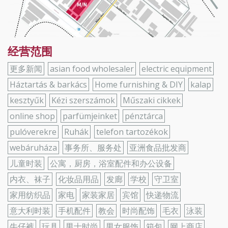
经营范围
更多新闻
asian food wholesaler
electric equipment
Háztartás & barkács
Home furnishing & DIY
kalap
kesztyűk
Kézi szerszámok
Műszaki cikkek
online shop
parfümjeinket
pénztárca
pulóverekre
Ruhák
telefon tartozékok
webáruháza
事务所、服务处
亚洲食品批发商
儿童时装
公寓，厨房，浴室配件和办公设备
内衣、袜子
化妆品用品
发廊
学校
守卫室
家用纺织品
家电
家装家居
宾馆
快递物流
意大利时装
手机配件
教会
时尚配饰
毛衣
泳装
牛仔裤
玩具
男士时尚
男女服饰
箱包
网上商店