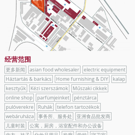
经营范围
更多新闻
asian food wholesaler
electric equipment
Háztartás & barkács
Home furnishing & DIY
kalap
kesztyűk
Kézi szerszámok
Műszaki cikkek
online shop
parfümjeinket
pénztárca
pulóverekre
Ruhák
telefon tartozékok
webáruháza
事务所、服务处
亚洲食品批发商
儿童时装
公寓，厨房，浴室配件和办公设备