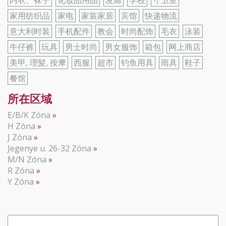
内衣、袜子
化妆品用品
发廊
学校
守卫室
家用纺织品
家电
家装家居
宾馆
快递物流
意大利时装
手机配件
教会
时尚配饰
毛衣
泳装
牛仔裤
玩具
男士时尚
男女服饰
箱包
网上商店
美甲, 理髪, 按摩
西服
超市
钓鱼用具
雨具
鞋子
餐馆
所在区域
E/B/K Zóna
H Zóna
J Zóna
Jegenye u. 26-32 Zóna
M/N Zóna
R Zóna
Y Zóna