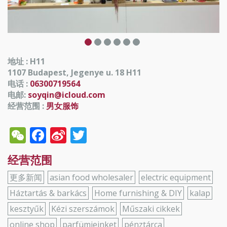
地址 : H11
1107 Budapest, Jegenye u. 18 H11
电话 :
06300719564
电邮:
soyqin@icloud.com
经营范围 :
男女服饰
WeChat
Facebook
Sina
Twitter
Weibo
经营范围
更多新闻
asian food wholesaler
electric equipment
Háztartás & barkács
Home furnishing & DIY
kalap
kesztyűk
Kézi szerszámok
Műszaki cikkek
online shop
parfümjeinket
pénztárca