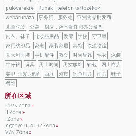
pulóverekre
Ruhák
telefon tartozékok
webáruháza
事务所、服务处
亚洲食品批发商
儿童时装
公寓，厨房，浴室配件和办公设备
内衣、袜子
化妆品用品
发廊
学校
守卫室
家用纺织品
家电
家装家居
宾馆
快递物流
意大利时装
手机配件
教会
时尚配饰
毛衣
泳装
牛仔裤
玩具
男士时尚
男女服饰
箱包
网上商店
美甲, 理髪, 按摩
西服
超市
钓鱼用具
雨具
鞋子
餐馆
所在区域
E/B/K Zóna
H Zóna
J Zóna
Jegenye u. 26-32 Zóna
M/N Zóna