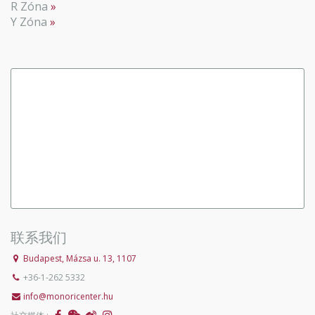
R Zóna
Y Zóna
联系我们
Budapest, Mázsa u. 13, 1107
+36-1-262 5332
info@monoricenter.hu