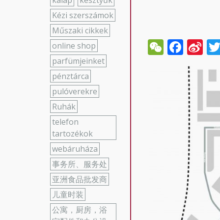
kalap
kesztyűk
Kézi szerszámok
Műszaki cikkek
WeCha
Face
Si
online shop
W
parfümjeinket
pénztárca
pulóverekre
Ruhák
telefon
tartozékok
webáruháza
事务所、服务处
亚洲食品批发商
儿童时装
公寓，厨房，浴