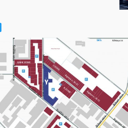
t
book
na
Twitter
eibo