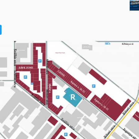
t
book
na
Twitter
eibo