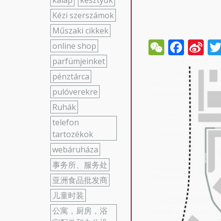
kalap
kesztyűk
Kézi szerszámok
Műszaki cikkek
WeCha
Face
Si
online shop
W
parfümjeinket
pénztárca
pulóverekre
Ruhák
telefon
tartozékok
webáruháza
事务所、服务处
亚洲食品批发商
儿童时装
公寓，厨房，浴