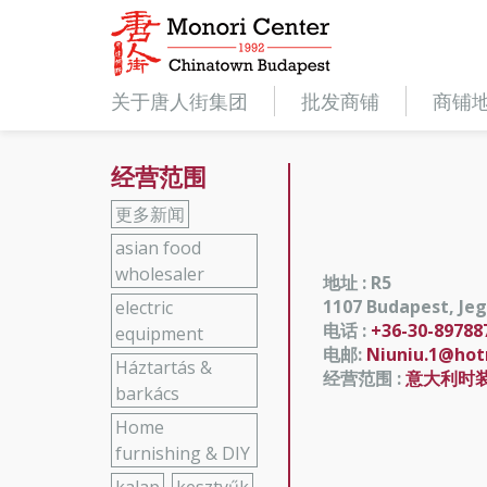
关于唐人街集团
批发商铺
商铺
经营范围
更多新闻
asian food
wholesaler
地址 : R5
1107 Budapest, Jege
electric
电话 :
+36-30-89788
equipment
电邮:
Niuniu.1@hot
Háztartás &
经营范围 :
意大利时
barkács
Home
furnishing & DIY