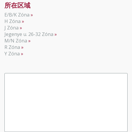
所在区域
E/B/K Zóna
H Zóna
J Zóna
Jegenye u. 26-32 Zóna
M/N Zóna
R Zóna
Y Zóna