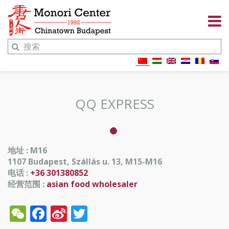
QQ EXPRESS
地址 : M16
1107 Budapest, Szállás u. 13, M15-M16
电话 :
+36 301380852
经营范围 :
asian food wholesaler
WeChat
Facebook
Sina
Twitter