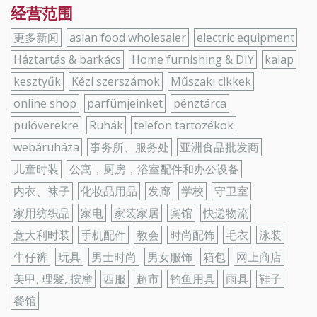
Weibo
经营范围
更多新闻
asian food wholesaler
electric equipment
Háztartás & barkács
Home furnishing & DIY
kalap
kesztyűk
Kézi szerszámok
Műszaki cikkek
online shop
parfümjeinket
pénztárca
pulóverekre
Ruhák
telefon tartozékok
webáruháza
事务所、服务处
亚洲食品批发商
儿童时装
公寓，厨房，浴室配件和办公设备
内衣、袜子
化妆品用品
发廊
学校
守卫室
家用纺织品
家电
家装家居
宾馆
快递物流
意大利时装
手机配件
教会
时尚配饰
毛衣
泳装
牛仔裤
玩具
男士时尚
男女服饰
箱包
网上商店
美甲, 理髪, 按摩
西服
超市
钓鱼用具
雨具
鞋子
餐馆