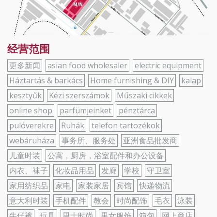
经营范围
更多新闻
asian food wholesaler
electric equipment
Háztartás & barkács
Home furnishing & DIY
kalap
kesztyűk
Kézi szerszámok
Műszaki cikkek
online shop
parfümjeinket
pénztárca
pulóverekre
Ruhák
telefon tartozékok
webáruháza
事务所、服务处
亚洲食品批发商
儿童时装
公寓，厨房，浴室配件和办公设备
内衣、袜子
化妆品用品
发廊
学校
守卫室
家用纺织品
家电
家装家居
宾馆
快递物流
意大利时装
手机配件
教会
时尚配饰
毛衣
泳装
牛仔裤
玩具
男士时尚
男女服饰
箱包
网上商店