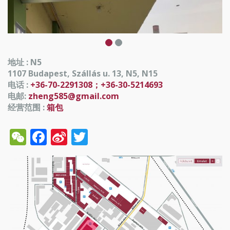
地址 : N5
1107 Budapest, Szállás u. 13, N5, N15
电话 :
+36-70-2291308；+36-30-5214693
电邮:
zheng585@gmail.com
经营范围 :
箱包
WeChat
Facebook
Sina
Twitter
Weibo