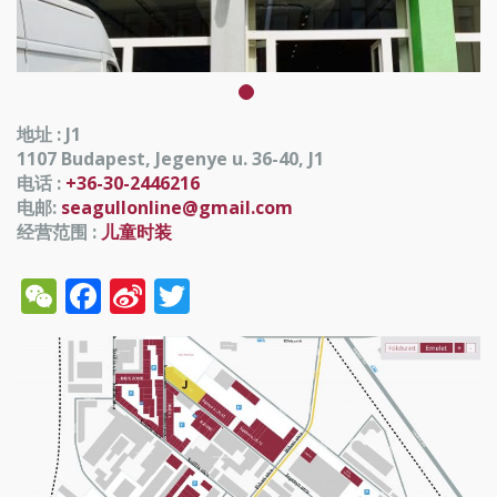
地址 : J1
1107 Budapest, Jegenye u. 36-40, J1
电话 :
+36-30-2446216
电邮:
seagullonline@gmail.com
经营范围 :
儿童时装
WeChat
Facebook
Sina
Twitter
Weibo