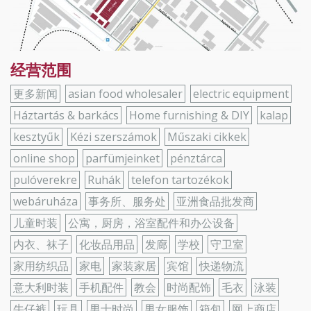
经营范围
更多新闻
asian food wholesaler
electric equipment
Háztartás & barkács
Home furnishing & DIY
kalap
kesztyűk
Kézi szerszámok
Műszaki cikkek
online shop
parfümjeinket
pénztárca
pulóverekre
Ruhák
telefon tartozékok
webáruháza
事务所、服务处
亚洲食品批发商
儿童时装
公寓，厨房，浴室配件和办公设备
内衣、袜子
化妆品用品
发廊
学校
守卫室
家用纺织品
家电
家装家居
宾馆
快递物流
意大利时装
手机配件
教会
时尚配饰
毛衣
泳装
牛仔裤
玩具
男士时尚
男女服饰
箱包
网上商店