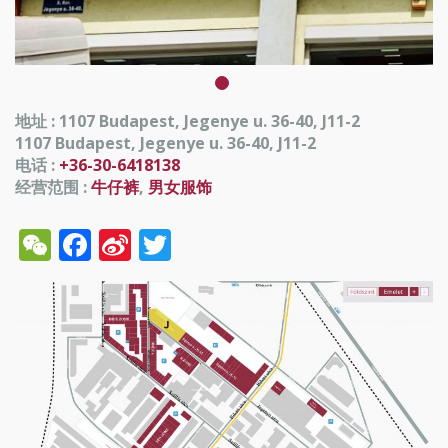
地址 : 1107 Budapest, Jegenye u. 36-40, J11-2
1107 Budapest, Jegenye u. 36-40, J11-2
电话 :
+36-30-6418138
经营范围 :
牛仔裤
,
男女服饰
WeChat
Facebook
Sina
Twitter
Weibo