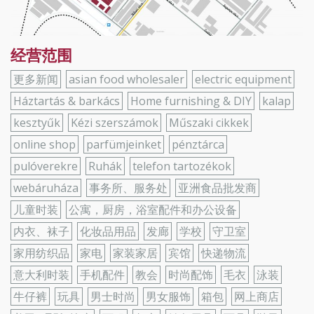
经营范围
更多新闻
asian food wholesaler
electric equipment
Háztartás & barkács
Home furnishing & DIY
kalap
kesztyűk
Kézi szerszámok
Műszaki cikkek
online shop
parfümjeinket
pénztárca
pulóverekre
Ruhák
telefon tartozékok
webáruháza
事务所、服务处
亚洲食品批发商
儿童时装
公寓，厨房，浴室配件和办公设备
内衣、袜子
化妆品用品
发廊
学校
守卫室
家用纺织品
家电
家装家居
宾馆
快递物流
意大利时装
手机配件
教会
时尚配饰
毛衣
泳装
牛仔裤
玩具
男士时尚
男女服饰
箱包
网上商店