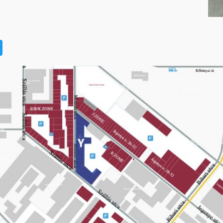
t
book
na
Twitter
eibo