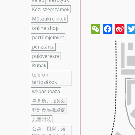
kalap
kesztyűk
Kézi szerszámok
Műszaki cikkek
WeCha
Face
Si
online shop
W
parfümjeinket
pénztárca
pulóverekre
Ruhák
telefon
tartozékok
webáruháza
事务所、服务处
亚洲食品批发商
儿童时装
公寓，厨房，浴