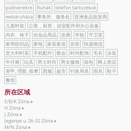
pulóverekre
Ruhák
telefon tartozékok
webáruháza
事务所、服务处
亚洲食品批发商
儿童时装
公寓，厨房，浴室配件和办公设备
内衣、袜子
化妆品用品
发廊
学校
守卫室
家用纺织品
家电
家装家居
宾馆
快递物流
意大利时装
手机配件
教会
时尚配饰
毛衣
泳装
牛仔裤
玩具
男士时尚
男女服饰
箱包
网上商店
美甲, 理髪, 按摩
西服
超市
钓鱼用具
雨具
鞋子
餐馆
所在区域
E/B/K Zóna
H Zóna
J Zóna
Jegenye u. 26-32 Zóna
M/N Zóna