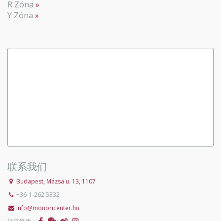
R Zóna
Y Zóna
联系我们
Budapest, Mázsa u. 13, 1107
+36-1-262 5332
info@monoricenter.hu