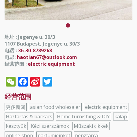
地址 : Jegenye u. 30/3
1107 Budapest, Jegenye u. 30/3
电话 :
36-30-8789268
电邮:
haotian67@outlook.com
经营范围 :
electric equipment
WeChat
Facebook
Sina
Twitter
Weibo
经营范围
更多新闻
asian food wholesaler
electric equipment
Háztartás & barkács
Home furnishing & DIY
kalap
kesztyűk
Kézi szerszámok
Műszaki cikkek
online shop
parfümjeinket
pénztárca